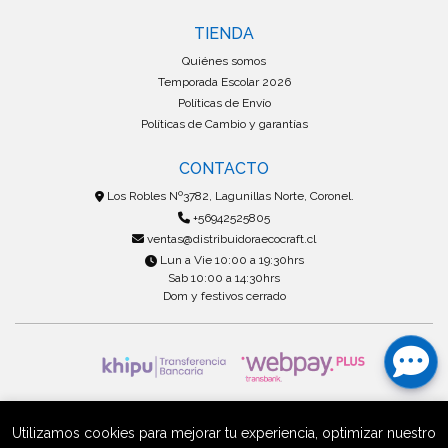
TIENDA
Quiénes somos
Temporada Escolar 2026
Políticas de Envío
Políticas de Cambio y garantías
CONTACTO
Los Robles Nº3782, Lagunillas Norte, Coronel.
+56942525805
ventas@distribuidoraecocraft.cl
Lun a Vie 10:00 a 19:30hrs
Sab 10:00 a 14:30hrs
Dom y festivos cerrado
Mayorista Ecocraf © 2026
Creado por
Bsale
Utilizamos cookies para mejorar tu experiencia, optimizar nuestro