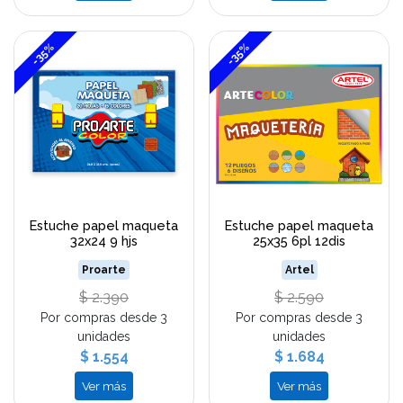
-35%
-35%
Estuche papel maqueta
Estuche papel maqueta
32x24 9 hjs
25x35 6pl 12dis
Proarte
Artel
$ 2.390
$ 2.590
Por compras desde 3
Por compras desde 3
unidades
unidades
$ 1.554
$ 1.684
Ver más
Ver más