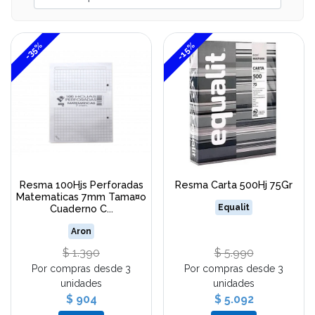
-15%
-35%
Resma 100Hjs Perforadas
Resma Carta 500Hj 75Gr
Matematicas 7mm Tama¤o
Cuaderno C...
Equalit
Aron
$ 1.390
$ 5.990
Por compras desde 3
Por compras desde 3
unidades
unidades
$ 904
$ 5.092