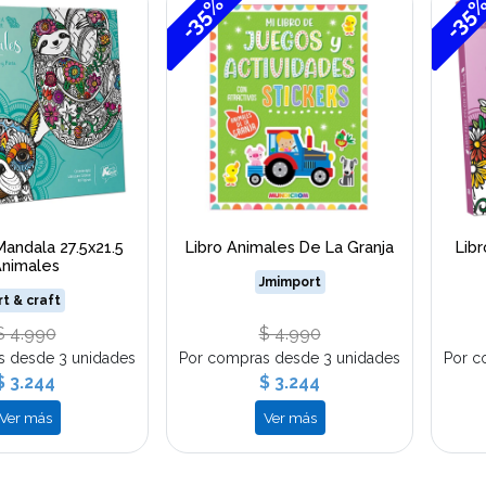
-35%
-35
Mandala 27.5x21.5
Libro Animales De La Granja
Libr
nimales
Jmimport
rt & craft
$ 4.990
$ 4.990
s desde 3 unidades
Por compras desde 3 unidades
Por c
$ 3.244
$ 3.244
Ver más
Ver más