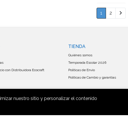
1
2
O
TIENDA
Quiénes somos
las
Temporada Escolar 2026
io con Distribuidora Ecocraft
Políticas de Envío
Políticas de Cambio y garantías
imizar nuestro sitio y personalizar el contenido
Mayorista Ecocraf © 2026
Creado por
Bsale