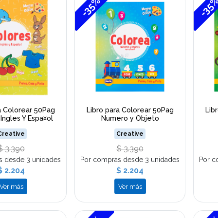
-35%
-35
a Colorear 50Pag
Libro para Colorear 50Pag
Lib
Ingles Y Espa¤ol
Numero y Objeto
Creative
Creative
$ 3.390
$ 3.390
s desde 3 unidades
Por compras desde 3 unidades
Por c
$ 2.204
$ 2.204
Ver más
Ver más