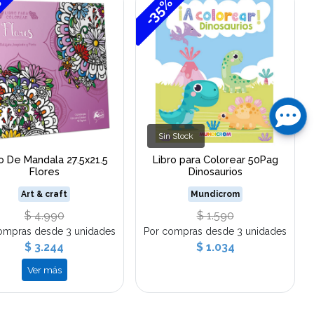
%
-35%
Sin Stock
o De Mandala 27.5x21.5
Libro para Colorear 50Pag
Flores
Dinosaurios
Art & craft
Mundicrom
$ 4.990
$ 1.590
ompras desde 3 unidades
Por compras desde 3 unidades
$ 3.244
$ 1.034
Ver más