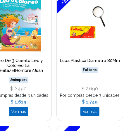
bro De 3 Cuento Leo y
Lupa Plastica Diametro 80Mm
Coloreo La
renita/ElHombre/Juan
Fultons
Jmimport
$ 2.490
$ 2.690
ompras desde 3 unidades
Por compras desde 3 unidades
$ 1.619
$ 1.749
Ver más
Ver más