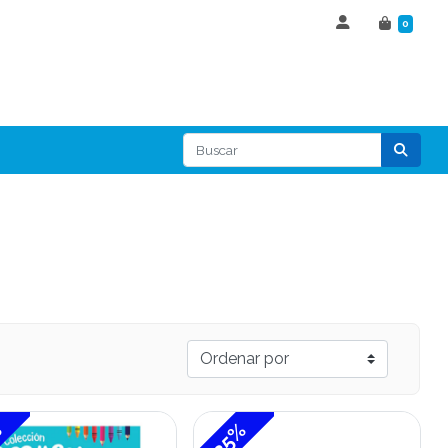
0
%
-35%