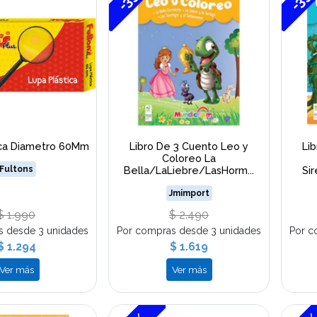
ica Diametro 60Mm
Libro De 3 Cuento Leo y
Li
Coloreo La
Fultons
Bella/LaLiebre/LasHorm...
Si
Jmimport
$ 1.990
$ 2.490
s desde 3 unidades
Por compras desde 3 unidades
Por c
$ 1.294
$ 1.619
Ver más
Ver más