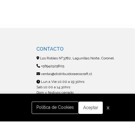
CONTACTO
Los Robles Nº3782, Lagunillas Norte, Coronel.
+56942525805
ventas@distribuidoraecocraft.cl
Lun a Vie 10:00 a 19:30hrs
Sab 10:00 a 14:30hrs
Dom y festivos cerrado
x
Política de Cookies
Aceptar