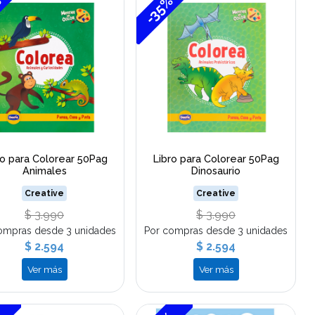
%
-35%
ro para Colorear 50Pag
Libro para Colorear 50Pag
Animales
Dinosaurio
Creative
Creative
$ 3.990
$ 3.990
ompras desde 3 unidades
Por compras desde 3 unidades
$ 2.594
$ 2.594
Ver más
Ver más