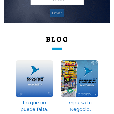
Enviar
BLOG
Lo que no
Impulsa tu
I
e
puede faltar
Negocio