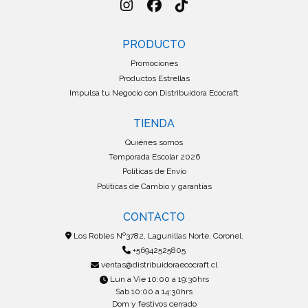
PRODUCTO
Promociones
Productos Estrellas
Impulsa tu Negocio con Distribuidora Ecocraft
TIENDA
Quiénes somos
Temporada Escolar 2026
Políticas de Envío
Políticas de Cambio y garantías
CONTACTO
Los Robles Nº3782, Lagunillas Norte, Coronel.
+56942525805
ventas@distribuidoraecocraft.cl
Lun a Vie 10:00 a 19:30hrs
Sab 10:00 a 14:30hrs
Dom y festivos cerrado