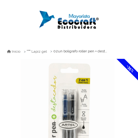
02un boligrafo roller pen + destacador doble punta artel
Inicio
Lapiz gel
-35%