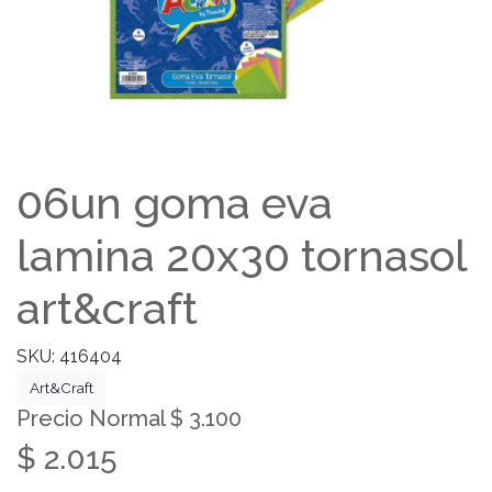
06un goma eva
lamina 20x30 tornasol
art&craft
SKU: 416404
Art&Craft
Precio Normal $ 3.100
$ 2.015