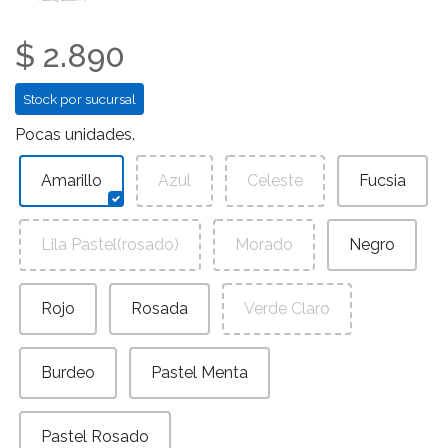
$ 2.890
Stock por sucursal
Pocas unidades.
Amarillo
Azul
Celeste
Fucsia
Lila Pastel(rosado)
Morado
Negro
Rojo
Rosada
Verde Claro
Burdeo
Pastel Menta
Pastel Rosado