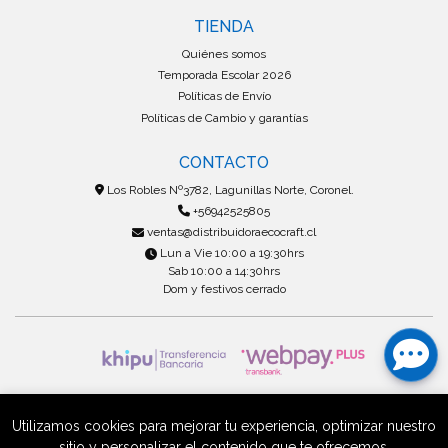
TIENDA
Quiénes somos
Temporada Escolar 2026
Políticas de Envío
Políticas de Cambio y garantías
CONTACTO
Los Robles Nº3782, Lagunillas Norte, Coronel.
+56942525805
ventas@distribuidoraecocraft.cl
Lun a Vie 10:00 a 19:30hrs
Sab 10:00 a 14:30hrs
Dom y festivos cerrado
Mayorista Ecocraf © 2026
Creado por
Bsale
Utilizamos cookies para mejorar tu experiencia, optimizar nuestro
sitio y personalizar el contenido que te ofrecemos.