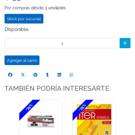
Por compras desde 3 unidades
Stock por sucursal
Disponible.
Agregar al carro
TAMBIÉN PODRÍA INTERESARTE
-35%
-35%
-