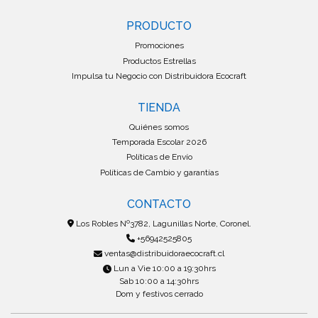
PRODUCTO
Promociones
Productos Estrellas
Impulsa tu Negocio con Distribuidora Ecocraft
TIENDA
Quiénes somos
Temporada Escolar 2026
Políticas de Envío
Políticas de Cambio y garantías
CONTACTO
Los Robles Nº3782, Lagunillas Norte, Coronel.
+56942525805
ventas@distribuidoraecocraft.cl
Lun a Vie 10:00 a 19:30hrs
Sab 10:00 a 14:30hrs
Dom y festivos cerrado