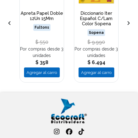
olea
Apreta Papel Doble
Diccionario Iter
F
12Un 15Mm
Español C/Lam
Co
Color Sopena
Fultons
Sopena
$ 550
$ 9.990
Por compras desde 3
Por compras desde 3
Por
unidades
unidades
$ 358
$ 6.494
ro
Agregar al carro
Agregar al carro
A