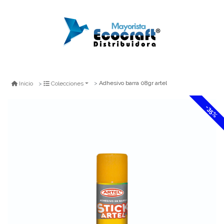
Adhesivo barra 08gr artel
Inicio
Colecciones
-35%