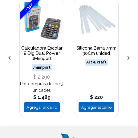
-35%
-
do
Calculadora Escolar
Silicona Barra 7mm
Ba
55Gr
8 Dig Dual Power
30Cm unidad
JMimport
Art & craft
Jmimport
$ 2.290
de 3
Por compras desde 3
Por
unidades
$ 1.489
$ 220
ro
Agregar al carro
Agregar al carro
A