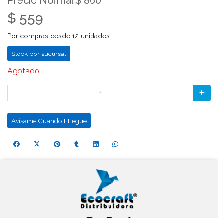
Precio Normal $ 860
$ 559
Por compras desde 12 unidades
Stock por sucursal
Agotado.
Avísame Cuando LLegue