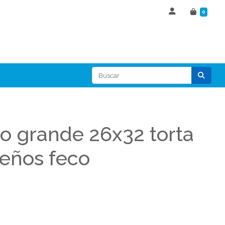
0
lo grande 26x32 torta
leños feco