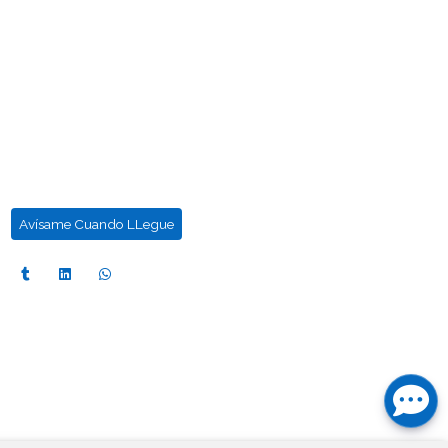
s
Avísame Cuando LLegue