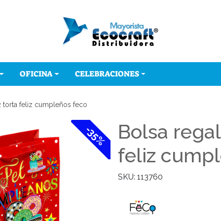
OFICINA
CELEBRACIONES
 torta feliz cumpleños feco
Bolsa rega
-35%
feliz cump
SKU: 113760