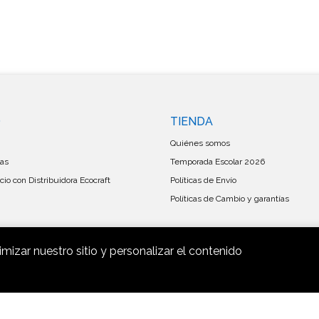
O
TIENDA
Quiénes somos
las
Temporada Escolar 2026
io con Distribuidora Ecocraft
Políticas de Envío
Políticas de Cambio y garantías
imizar nuestro sitio y personalizar el contenido
Mayorista Ecocraf © 2026
Creado por
Bsale