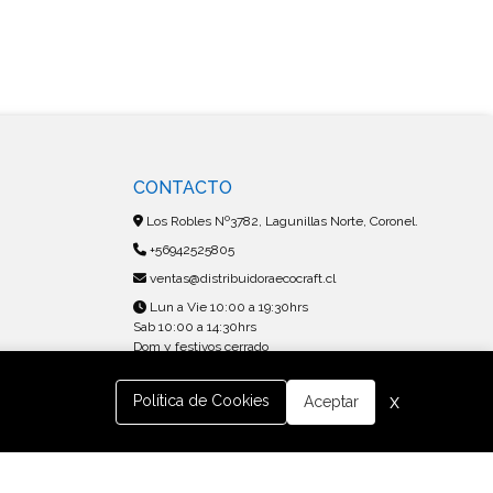
CONTACTO
Los Robles Nº3782, Lagunillas Norte, Coronel.
+56942525805
ventas@distribuidoraecocraft.cl
Lun a Vie 10:00 a 19:30hrs
Sab 10:00 a 14:30hrs
Dom y festivos cerrado
x
Política de Cookies
Aceptar