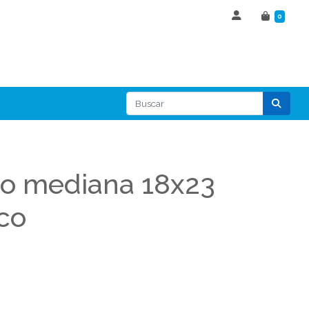
0
lo mediana 18x23
co