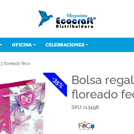
OFICINA
CELEBRACIONES
3 floreado feco
Bolsa rega
-35%
floreado fe
SKU: 113498