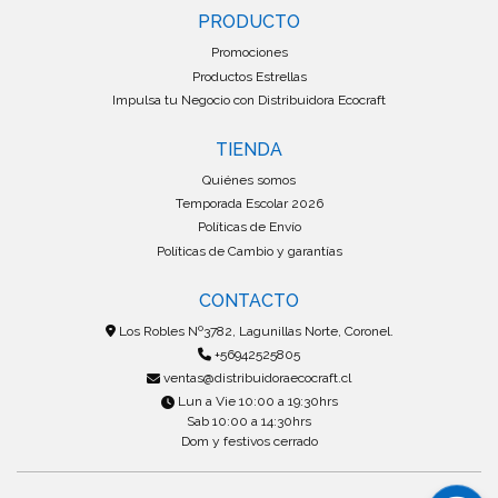
PRODUCTO
Promociones
Productos Estrellas
Impulsa tu Negocio con Distribuidora Ecocraft
TIENDA
Quiénes somos
Temporada Escolar 2026
Políticas de Envío
Políticas de Cambio y garantías
CONTACTO
Los Robles Nº3782, Lagunillas Norte, Coronel.
+56942525805
ventas@distribuidoraecocraft.cl
Lun a Vie 10:00 a 19:30hrs
Sab 10:00 a 14:30hrs
Dom y festivos cerrado