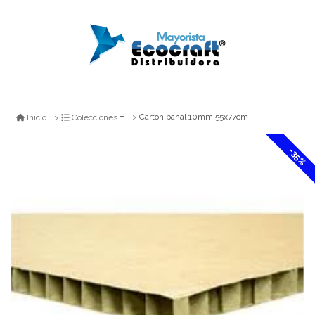
Carton panal 10mm 55x77cm
Inicio
Colecciones
-35%