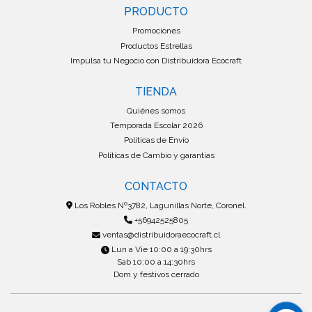
PRODUCTO
Promociones
Productos Estrellas
Impulsa tu Negocio con Distribuidora Ecocraft
TIENDA
Quiénes somos
Temporada Escolar 2026
Políticas de Envío
Políticas de Cambio y garantías
CONTACTO
Los Robles Nº3782, Lagunillas Norte, Coronel.
+56942525805
ventas@distribuidoraecocraft.cl
Lun a Vie 10:00 a 19:30hrs
Sab 10:00 a 14:30hrs
Dom y festivos cerrado