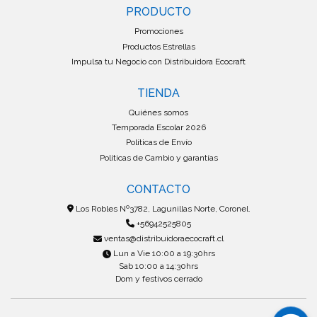
PRODUCTO
Promociones
Productos Estrellas
Impulsa tu Negocio con Distribuidora Ecocraft
TIENDA
Quiénes somos
Temporada Escolar 2026
Políticas de Envío
Políticas de Cambio y garantías
CONTACTO
Los Robles Nº3782, Lagunillas Norte, Coronel.
+56942525805
ventas@distribuidoraecocraft.cl
Lun a Vie 10:00 a 19:30hrs
Sab 10:00 a 14:30hrs
Dom y festivos cerrado