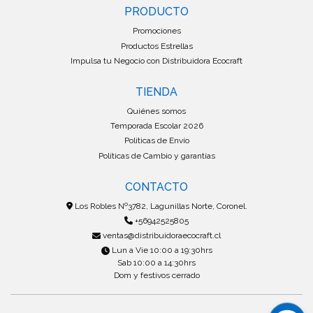
PRODUCTO
Promociones
Productos Estrellas
Impulsa tu Negocio con Distribuidora Ecocraft
TIENDA
Quiénes somos
Temporada Escolar 2026
Políticas de Envío
Políticas de Cambio y garantías
CONTACTO
Los Robles Nº3782, Lagunillas Norte, Coronel.
+56942525805
ventas@distribuidoraecocraft.cl
Lun a Vie 10:00 a 19:30hrs
Sab 10:00 a 14:30hrs
Dom y festivos cerrado