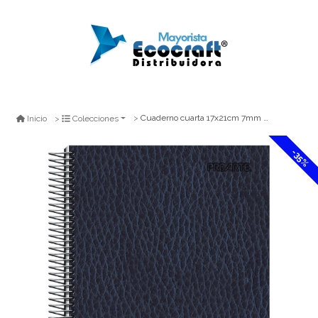
Cuaderno cuarta 17x21cm 7mm 150hj ecocuero
Inicio
Colecciones
-35%