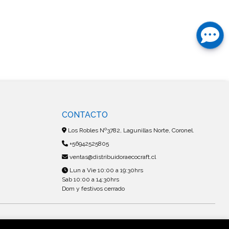
CONTACTO
Los Robles Nº3782, Lagunillas Norte, Coronel.
+56942525805
ventas@distribuidoraecocraft.cl
Lun a Vie 10:00 a 19:30hrs
Sab 10:00 a 14:30hrs
Dom y festivos cerrado