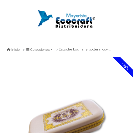
Estuche box harry potter mooving
Inicio
Colecciones
-35%