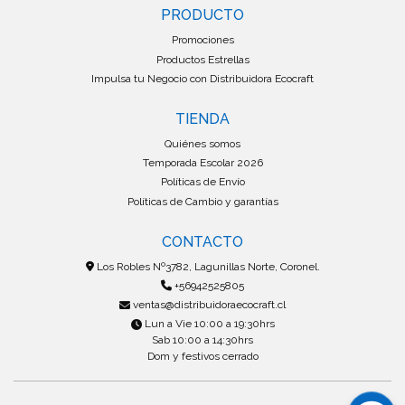
PRODUCTO
Promociones
Productos Estrellas
Impulsa tu Negocio con Distribuidora Ecocraft
TIENDA
Quiénes somos
Temporada Escolar 2026
Políticas de Envío
Políticas de Cambio y garantías
CONTACTO
Los Robles Nº3782, Lagunillas Norte, Coronel.
+56942525805
ventas@distribuidoraecocraft.cl
Lun a Vie 10:00 a 19:30hrs
Sab 10:00 a 14:30hrs
Dom y festivos cerrado