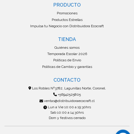
PRODUCTO
Promociones
Productos Estrellas
Impulsa tu Negocio con Distribuidora Ecocraft
TIENDA
Quiénes somos
Temporada Escolar 2026
Políticas de Envío
Políticas de Cambio y garantías
CONTACTO
Los Robles Nº3782, Lagunillas Norte, Coronel.
+56942525805
ventas@distribuidoraecocraft.cl
Lun a Vie 10:00 a 19:30hrs
Sab 10:00 a 14:30hrs
Dom y festivos cerrado