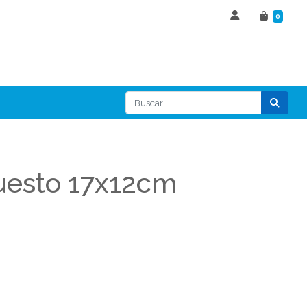
0
uesto 17x12cm