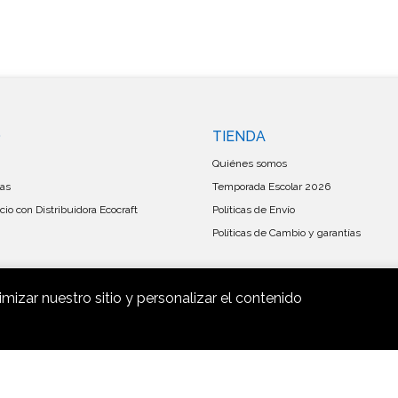
O
TIENDA
Quiénes somos
las
Temporada Escolar 2026
io con Distribuidora Ecocraft
Políticas de Envío
Políticas de Cambio y garantías
imizar nuestro sitio y personalizar el contenido
Mayorista Ecocraf © 2026
Creado por
Bsale