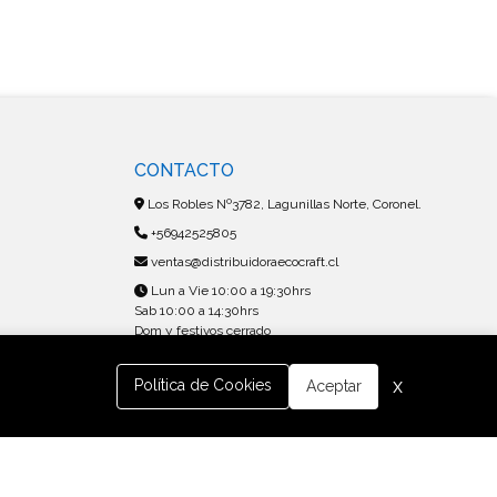
CONTACTO
Los Robles Nº3782, Lagunillas Norte, Coronel.
+56942525805
ventas@distribuidoraecocraft.cl
Lun a Vie 10:00 a 19:30hrs
Sab 10:00 a 14:30hrs
Dom y festivos cerrado
x
Política de Cookies
Aceptar