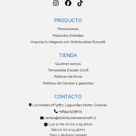
PRODUCTO
Promociones
Productos Estrellas
Impulsa tu Negocio con Distribuidora Ecocraft
TIENDA
Quiénes somos
Temporada Escolar 2026
Políticas de Envío
Políticas de Cambio y garantías
CONTACTO
Los Robles Nº3782, Lagunillas Norte, Coronel.
+56942525805
ventas@distribuidoraecocraft.cl
Lun a Vie 10:00 a 19:30hrs
Sab 10:00 a 14:30hrs
Dom y festivos cerrado