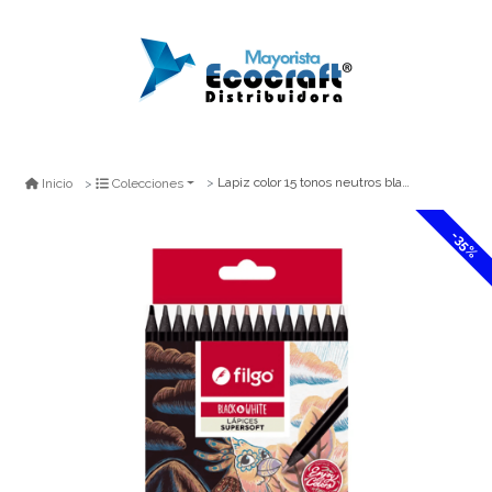
Lapiz color 15 tonos neutros black & white supersoft
Inicio
Colecciones
-35%