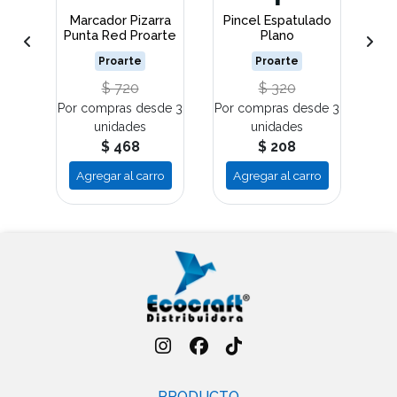
lores
Marcador Pizarra
Pincel Espatulado
Set
ix
Punta Red Proarte
Plano
Proarte
Proarte
$ 720
$ 320
de 3
Por compras desde 3
Por compras desde 3
unidades
unidades
$ 468
$ 208
ro
Agregar al carro
Agregar al carro
A
PRODUCTO