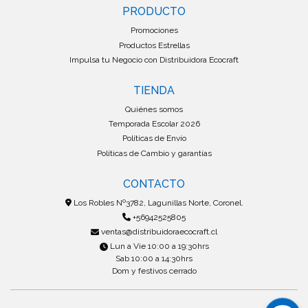
PRODUCTO
Promociones
Productos Estrellas
Impulsa tu Negocio con Distribuidora Ecocraft
TIENDA
Quiénes somos
Temporada Escolar 2026
Políticas de Envío
Políticas de Cambio y garantías
CONTACTO
Los Robles Nº3782, Lagunillas Norte, Coronel.
+56942525805
ventas@distribuidoraecocraft.cl
Lun a Vie 10:00 a 19:30hrs
Sab 10:00 a 14:30hrs
Dom y festivos cerrado