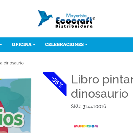
OFICINA
CELEBRACIONES
ra dinosaurio
Libro pinta
-35%
dinosaurio
SKU: 314410016