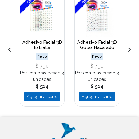
-35%
-35%
-
don
Adhesivo Facial 3D
Adhesivo Facial 3D
Ba
Estrella
Gotas Nacarado
Feco
Feco
$ 790
$ 790
de 3
Por compras desde 3
Por compras desde 3
Por
unidades
unidades
$ 514
$ 514
ro
Agregar al carro
Agregar al carro
A