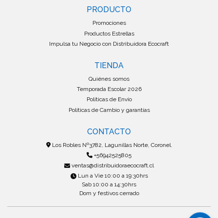
PRODUCTO
Promociones
Productos Estrellas
Impulsa tu Negocio con Distribuidora Ecocraft
TIENDA
Quiénes somos
Temporada Escolar 2026
Políticas de Envío
Políticas de Cambio y garantías
CONTACTO
Los Robles Nº3782, Lagunillas Norte, Coronel.
+56942525805
ventas@distribuidoraecocraft.cl
Lun a Vie 10:00 a 19:30hrs
Sab 10:00 a 14:30hrs
Dom y festivos cerrado