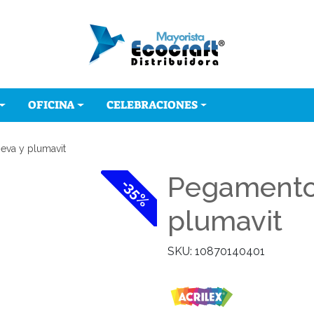
OFICINA
CELEBRACIONES
eva y plumavit
Pegamento 
-35%
plumavit
SKU: 10870140401