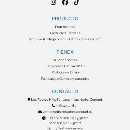
PRODUCTO
Promociones
Productos Estrellas
Impulsa tu Negocio con Distribuidora Ecocraft
TIENDA
Quiénes somos
Temporada Escolar 2026
Políticas de Envío
Políticas de Cambio y garantías
CONTACTO
Los Robles Nº3782, Lagunillas Norte, Coronel.
+56942525805
ventas@distribuidoraecocraft.cl
Lun a Vie 10:00 a 19:30hrs
Sab 10:00 a 14:30hrs
Dom y festivos cerrado