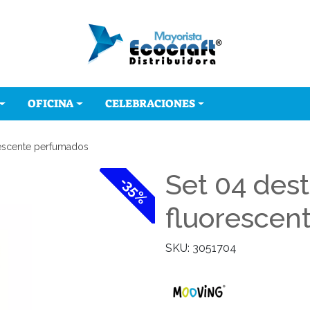
OFICINA
CELEBRACIONES
rescente perfumados
Set 04 des
-35%
fluorescen
SKU: 3051704