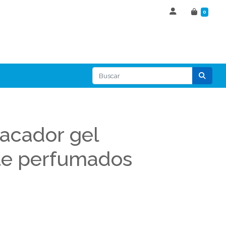
0
tacador gel
te perfumados