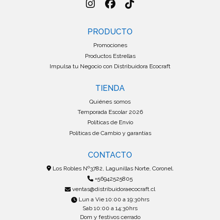
PRODUCTO
Promociones
Productos Estrellas
Impulsa tu Negocio con Distribuidora Ecocraft
TIENDA
Quiénes somos
Temporada Escolar 2026
Políticas de Envío
Políticas de Cambio y garantías
CONTACTO
Los Robles Nº3782, Lagunillas Norte, Coronel.
+56942525805
ventas@distribuidoraecocraft.cl
Lun a Vie 10:00 a 19:30hrs
Sab 10:00 a 14:30hrs
Dom y festivos cerrado