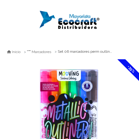
Set 06 marcadores perm outliner plata mooving
Inicio
Marcadores
-35%