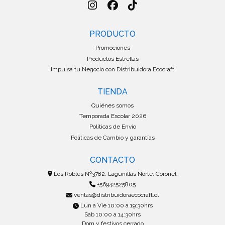
PRODUCTO
Promociones
Productos Estrellas
Impulsa tu Negocio con Distribuidora Ecocraft
TIENDA
Quiénes somos
Temporada Escolar 2026
Políticas de Envío
Políticas de Cambio y garantías
CONTACTO
Los Robles Nº3782, Lagunillas Norte, Coronel.
+56942525805
ventas@distribuidoraecocraft.cl
Lun a Vie 10:00 a 19:30hrs
Sab 10:00 a 14:30hrs
Dom y festivos cerrado