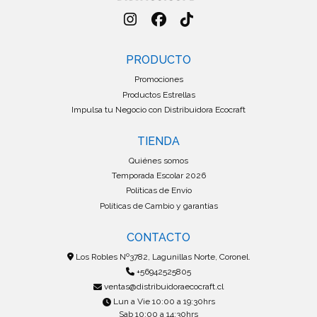
PRODUCTO
Promociones
Productos Estrellas
Impulsa tu Negocio con Distribuidora Ecocraft
TIENDA
Quiénes somos
Temporada Escolar 2026
Políticas de Envío
Políticas de Cambio y garantías
CONTACTO
Los Robles Nº3782, Lagunillas Norte, Coronel.
+56942525805
ventas@distribuidoraecocraft.cl
Lun a Vie 10:00 a 19:30hrs
Sab 10:00 a 14:30hrs