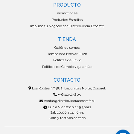
PRODUCTO
Promociones
Productos Estrellas
Impulsa tu Negocio con Distribuidora Ecocraft
TIENDA
Quiénes somos
Temporada Escolar 2026
Políticas de Envío
Políticas de Cambio y garantías
CONTACTO
Los Robles Nº3782, Lagunillas Norte, Coronel.
+56942525805
ventas@distribuidoraecocraft.cl
Lun a Vie 10:00 a 19:30hrs
Sab 10:00 a 14:30hrs
Dom y festivos cerrado