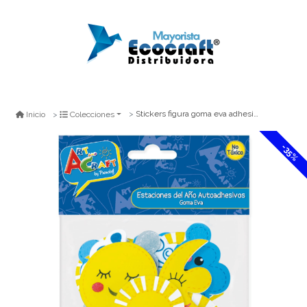
Stickers figura goma eva adhesiva estac a¤o 40un
Inicio
Colecciones
-35%