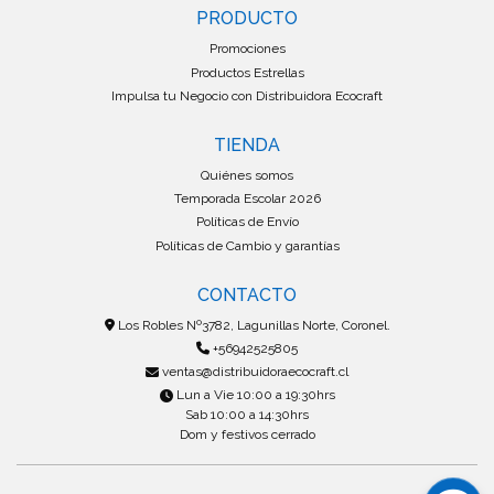
PRODUCTO
Promociones
Productos Estrellas
Impulsa tu Negocio con Distribuidora Ecocraft
TIENDA
Quiénes somos
Temporada Escolar 2026
Políticas de Envío
Políticas de Cambio y garantías
CONTACTO
Los Robles Nº3782, Lagunillas Norte, Coronel.
+56942525805
ventas@distribuidoraecocraft.cl
Lun a Vie 10:00 a 19:30hrs
Sab 10:00 a 14:30hrs
Dom y festivos cerrado