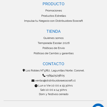
PRODUCTO
Promociones
Productos Estrellas
Impulsa tu Negocio con Distribuidora Ecocraft
TIENDA
Quiénes somos
Temporada Escolar 2026
Políticas de Envío
Políticas de Cambio y garantías
CONTACTO
Los Robles Nº3782, Lagunillas Norte, Coronel.
+56942525805
ventas@distribuidoraecocraft.cl
Lun a Vie 10:00 a 19:30hrs
Sab 10:00 a 14:30hrs
Dom y festivos cerrado