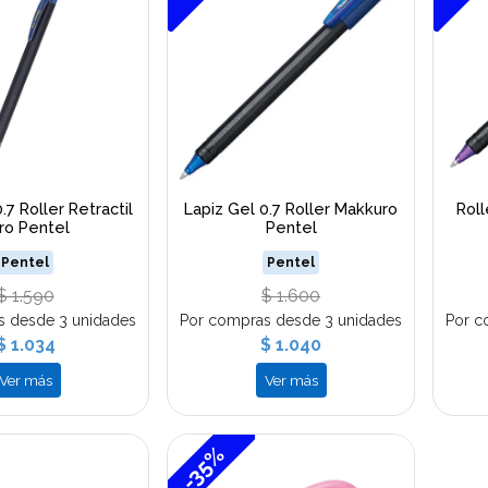
.7 Roller Retractil
Lapiz Gel 0.7 Roller Makkuro
Roll
ro Pentel
Pentel
Pentel
Pentel
$ 1.590
$ 1.600
s desde 3 unidades
Por compras desde 3 unidades
Por c
$ 1.034
$ 1.040
Ver más
Ver más
-35%