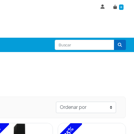
0
%
-35%