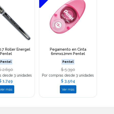
0.7 Roller Energel
Pegamento en Cinta
Pentel
6mmx12mm Pentel
Pentel
Pentel
$ 2.690
$ 5.390
s desde 3 unidades
Por compras desde 3 unidades
$ 1.749
$ 3.504
Ver más
Ver más