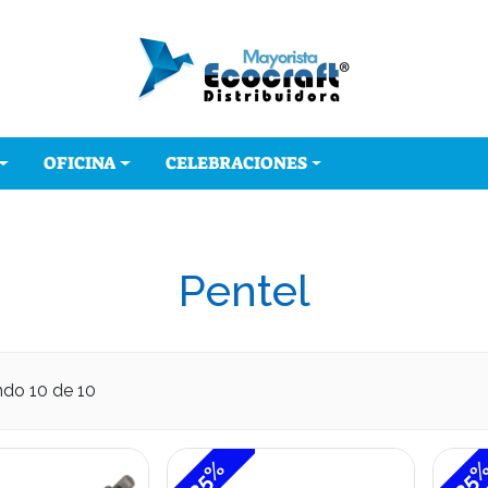
OFICINA
CELEBRACIONES
Pentel
ndo
10
de 10
-35%
-35