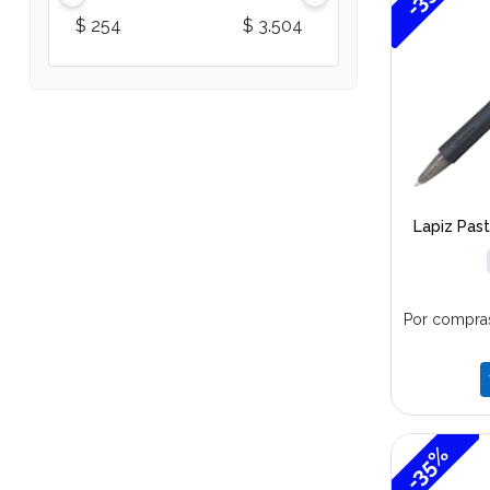
$ 254
$ 3.504
Lapiz Pas
Por compra
-35%