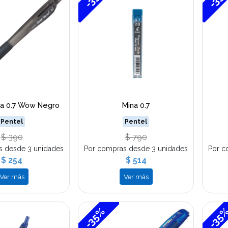
ta 0.7 Wow Negro
Mina 0.7
Pentel
Pentel
$ 390
$ 790
s desde 3 unidades
Por compras desde 3 unidades
Por c
$ 254
$ 514
Ver más
Ver más
-35%
-35