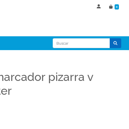
0
arcador pizarra v
er