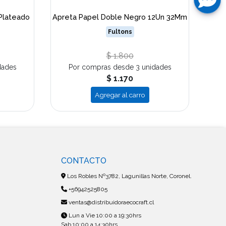
Plateado
Apreta Papel Doble Negro 12Un 32Mm
Calcu
Fultons
$ 1.800
dades
Por compras desde 3 unidades
$ 1.170
Agregar al carro
CONTACTO
Los Robles Nº3782, Lagunillas Norte, Coronel.
+56942525805
ventas@distribuidoraecocraft.cl
Lun a Vie 10:00 a 19:30hrs
Sab 10:00 a 14:30hrs