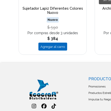
Sin S
import
Sujetador Lapiz Diferentes Colores
Archi
Nuovo
Nuovo
$ 590
es
Por compras desde 3 unidades
Por 
$ 384
Agregar al carro
PRODUCT
Promociones
Productos Estrel
Impulsa tu Negoc