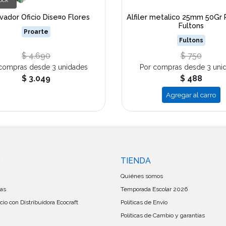
tock
vador Oficio Dise¤o Flores
Alfiler metalico 25mm 50Gr 
Fultons
Proarte
Fultons
$ 4.690
$ 750
compras desde 3 unidades
Por compras desde 3 uni
$ 3.049
$ 488
Agregar al carro
O
TIENDA
Quiénes somos
las
Temporada Escolar 2026
io con Distribuidora Ecocraft
Políticas de Envío
Políticas de Cambio y garantías